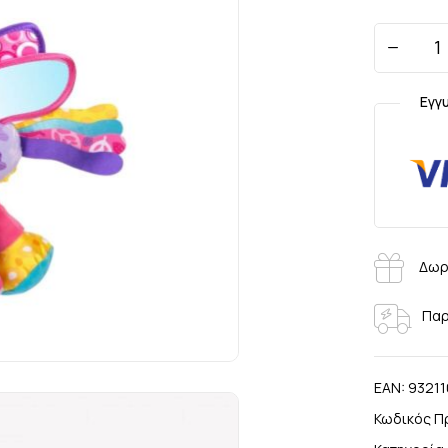
Εγγ
Δωρ
Παρ
EAN:
9321
Κωδικός Π