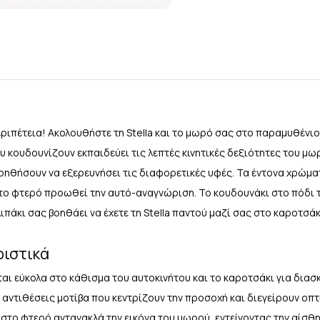
ριπέτεια! Ακολουθήστε τη Stella και το μωρό σας στο παραμυθένιο 
υ κουδουνίζουν εκπαιδεύει τις λεπτές κινητικές δεξιότητες του μ
βοηθήσουν να εξερευνήσει τις διαφορετικές υφές. Τα έντονα χρώματ
ο φτερό προωθεί την αυτό-αναγνώριση. Το κουδουνάκι στο πόδι της
ιπάκι σας βοηθάει να έχετε τη Stella παντού μαζί σας στο καροτσάκ
ριστικά
ι εύκολα στο κάθισμα του αυτοκινήτου και το καροτσάκι για δια
 αντιθέσεις μοτίβα που κεντρίζουν την προσοχή και διεγείρουν οπτ
στο φτερό αντανακλά την εικόνα του μωρού, εντείνοντας την αίσθ