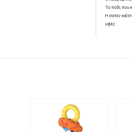
Το πόδι που 
Η σατέν χαίτη
υφές