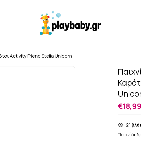
σι Activity Friend Stella Unicorn
Παιχν
Καρότσ
Unico
€
18,9
21
βλέπ
Παιχνίδι 