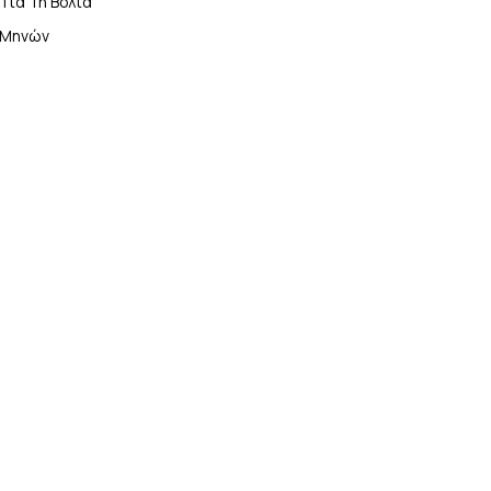
:
Για Τη Βόλτα
 Μηνών