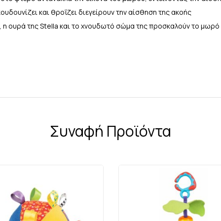
κουδουνίζει και θροΐζει διεγείρουν την αίσθηση της ακοής
, η ουρά της Stella και το χνουδωτό σώμα της προσκαλούν το μωρό 
Συναφή Προϊόντα