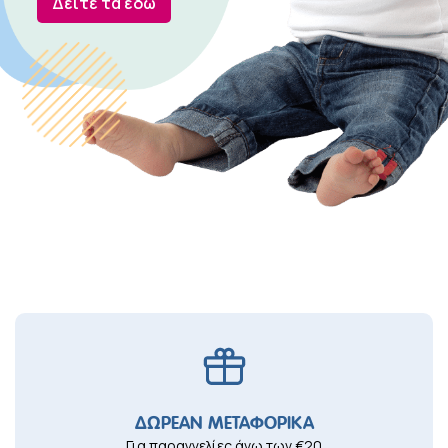
Δ
ε
ί
τ
ε
τ
α
ε
δ
ώ
ΔΩΡΕΑΝ ΜΕΤΑΦΟΡΙΚΑ
Για παραγγελίες άνω των €20