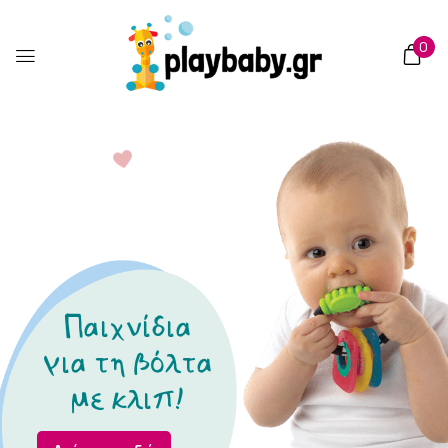
στο
περιεχόμενο
0
Π
α
ι
χ
ν
ί
δ
ι
α
γ
ι
α
τ
η
β
ό
λ
τ
α
μ
ε
κ
λ
ι
π
!