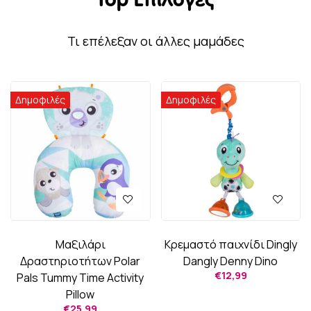
Top Επιλογές
Τι επέλεξαν οι άλλες μαμάδες
Δημοφιλές
Δημοφιλές
Μαξιλάρι
Κρεμαστό παιχνίδι Dingly
Δραστηριοτήτων Polar
Dangly Denny Dino
€
12,99
Pals Tummy Time Activity
Pillow
€
25,99