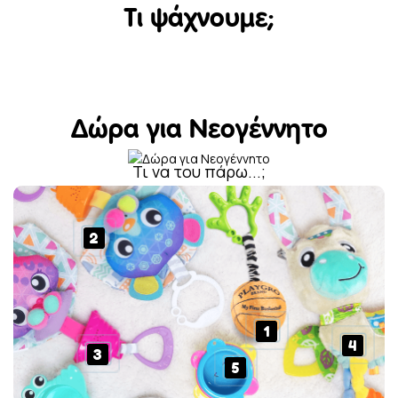
Τι ψάχνουμε;
Δώρα για Νεογέννητο
Τι να του πάρω...;
2
1
4
3
5