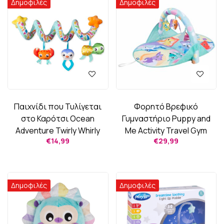
Δημοφιλές
Δημοφιλές
Παιχνίδι που Τυλίγεται
Φορητό Βρεφικό
στο Καρότσι Ocean
Γυμναστήριο Puppy and
Adventure Twirly Whirly
Me Activity Travel Gym
€
14,99
€
29,99
Δημοφιλές
Δημοφιλές