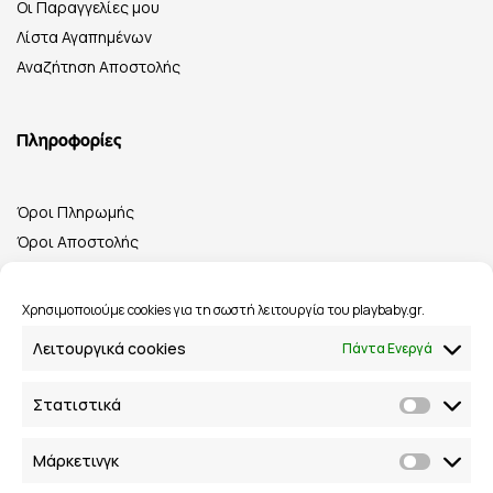
Οι Παραγγελίες μου
Λίστα Αγαπημένων
Αναζήτηση Αποστολής
Πληροφορίες
Όροι Πληρωμής
Όροι Αποστολής
Πολιτική Επιστροφών
Όροι & Προϋποθέσεις
Χρησιμοποιούμε cookies για τη σωστή λειτουργία του playbaby.gr.
Λειτουργικά cookies
Πάντα Ενεργά
Στατιστικά
Playbaby.gr © 2023 Με την επιφύλαξη παντός δικαιώματος.
Μάρκετινγκ
Powered by
Velox Digital
.