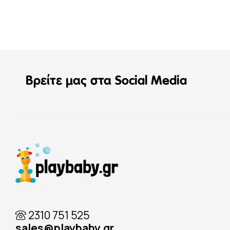
Βρείτε μας στα Social Media
2310 751 525
sales@playbaby.gr