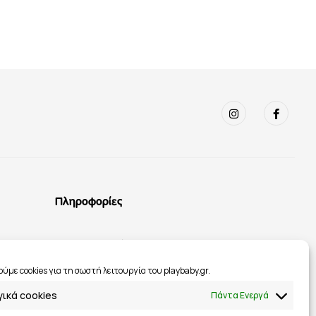
Πληροφορίες
Όροι Πληρωμής
Όροι Αποστολής
ύμε cookies για τη σωστή λειτουργία του playbaby.gr.
Πολιτική Επιστροφών
γικά cookies
Πάντα Ενεργά
Όροι & Προϋποθέσεις