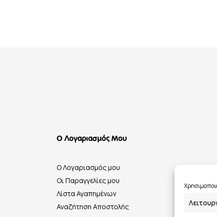
Ο Λογαριασμός Μου
Ο Λογαριασμός μου
Οι Παραγγελίες μου
Χρησιμοποιο
Λίστα Αγαπημένων
Λειτουρ
Αναζήτηση Αποστολής