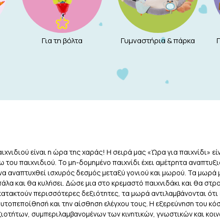
Για τη βόλτα
Γυμναστήρια & πάρκα
ιχνιδιού είναι η ώρα της χαράς! Η σειρά μας «Ώρα για παιχνίδι» εί
 του παιχνιδιού. Το μη-δομημένο παιχνίδι έχει αμέτρητα αναπτυξι
 να αναπτυχθεί ισχυρός δεσμός μεταξύ γονιού και μωρού. Τα μωρά 
άλα και θα κυλήσει. Δώσε μια στο κρεμαστό παιχνιδάκι και θα στρο
κατακτούν περισσότερες δεξιότητες, τα μωρά αντιλαμβάνονται ότι 
αυτοπεποίθησή και την αίσθηση ελέγχου τους. Η εξερεύνηση του κό
ξιοτήτων, συμπεριλαμβανομένων των κινητικών, γνωστικών και κοι