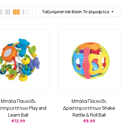
Ταξινόμηση Με Βάση Τη Δημοφιλία
Μπάλα Παιχνίδι
Μπάλα Παιχνίδι
τηριοτήτων Play and
Δραστηριοτήτων Shake
Learn Ball
Rattle & Roll Ball
€
12,99
€
8,99