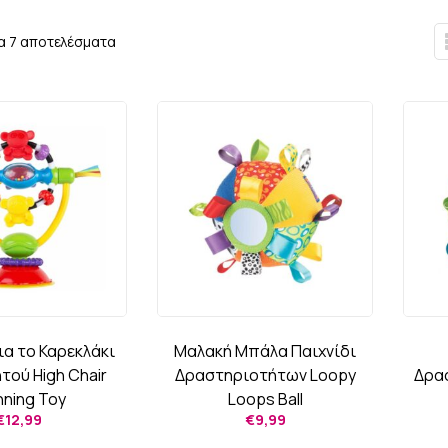
τα 7 αποτελέσματα
ια το Καρεκλάκι
Μαλακή Μπάλα Παιχνίδι
τού High Chair
Δραστηριοτήτων Loopy
Δρασ
nning Toy
Loops Ball
€
12,99
€
9,99