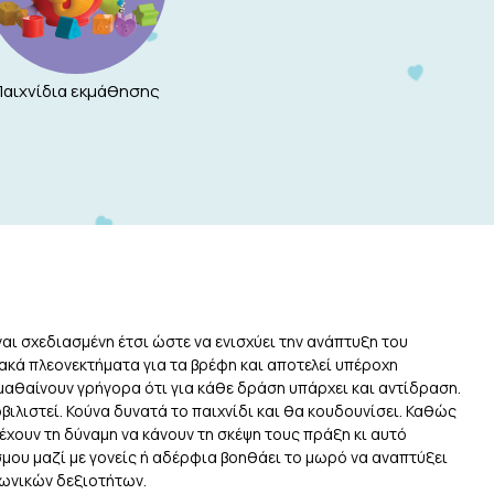
Παιχνίδια εκμάθησης
Παιχνίδια μπάνιου
Παι
οδον
ναι σχεδιασμένη έτσι ώστε να ενισχύει την ανάπτυξη του
ακά πλεονεκτήματα για τα βρέφη και αποτελεί υπέροχη
μαθαίνουν γρήγορα ότι για κάθε δράση υπάρχει και αντίδραση.
βιλιστεί. Κούνα δυνατά το παιχνίδι και θα κουδουνίσει. Καθώς
έχουν τη δύναμη να κάνουν τη σκέψη τους πράξη κι αυτό
σμου μαζί με γονείς ή αδέρφια βοηθάει το μωρό να αναπτύξει
νωνικών δεξιοτήτων.