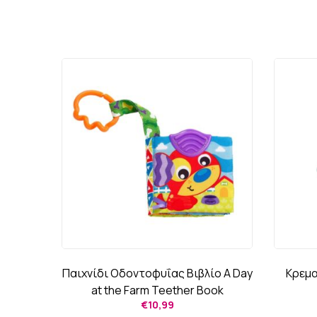
ρότσι
Παιχνίδι Οδοντοφυΐας Βιβλίο A Day
Κρεμα
n
at the Farm Teether Book
€
10,99