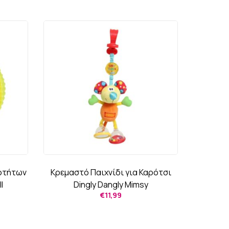
οτήτων
Κρεμαστό Παιχνίδι για Καρότσι
l
Dingly Dangly Mimsy
€
11,99