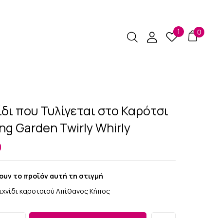
1
0
ίδι που Τυλίγεται στο Καρότσι
g Garden Twirly Whirly
9
υν το προϊόν αυτή τη στιγμή
ιχνίδι καροτσιού Απίθανος Κήπος