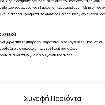
ια, χωρίς δεσμούς! Απλώς τυλίξτε αυτή τη βελούδινη σειρά λουλο
κρεβατιού του μωρού για εξερεύνηση και διασκέδαση. Με μέρη για
 και διάφορα υφάσματα, το Amazing Garden Twirly Whirly είναι ιδ
ριστικά
κολα γύρω από τη μπάρα του καροτσιού ή τα κάγκελα του κρεβατιού
οντοφυΐα για ανακούφιση των ερεθισμένων ούλων
δούνισμα και τσύριγμα για διέγερση της ακοής
Συναφή Προϊόντα