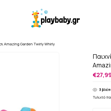
σι Amazing Garden Twirly Whirly
Παιχν
Amazin
€
27,9
3
βλέπο
Τυλιχτό πα