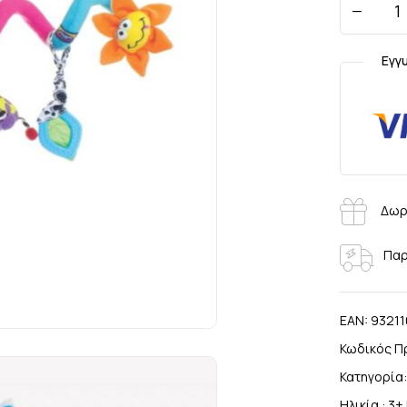
Εγγ
Δωρ
Παρ
EAN:
93211
Κωδικός Π
Κατηγορία
Ηλικία :
3+