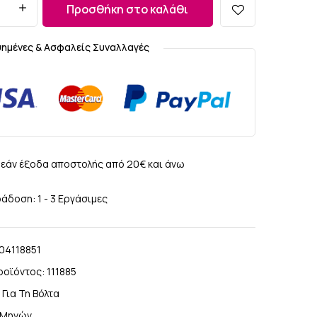
Προσθήκη στο καλάθι
υημένες & Ασφαλείς Συναλλαγές
εάν έξοδα αποστολής από 20€ και άνω
άδοση: 1 - 3 Εργάσιμες
04118851
ροϊόντος:
111885
:
Για Τη Βόλτα
 Μηνών