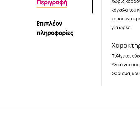
Χωρίς κορδόν
Περιγραφή
κάγκελα του 
κουδουνίστρα
Επιπλέον
για ώρες!
πληροφορίες
Χαρακτη
Τυλίγεται εύ
Υλικό για οδ
Θρόισμα, κου