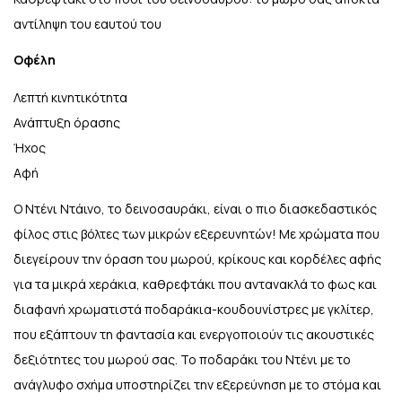
αντίληψη του εαυτού του
Οφέλη
Λεπτή κινητικότητα
Ανάπτυξη όρασης
Ήχος
Αφή
Ο Ντένι Ντάινο, το δεινοσαυράκι, είναι ο πιο διασκεδαστικός
φίλος στις βόλτες των μικρών εξερευνητών! Με χρώματα που
διεγείρουν την όραση του μωρού, κρίκους και κορδέλες αφής
για τα μικρά χεράκια, καθρεφτάκι που αντανακλά το φως και
διαφανή χρωματιστά ποδαράκια-κουδουνίστρες με γκλίτερ,
που εξάπτουν τη φαντασία και ενεργοποιούν τις ακουστικές
δεξιότητες του μωρού σας. Το ποδαράκι του Ντένι με το
ανάγλυφο σχήμα υποστηρίζει την εξερεύνηση με το στόμα και