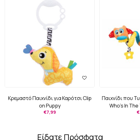
Κρεμαστό Παιχνίδι για Καρότσι Clip
Παιχνίδι που Τυ
on Puppy
Who’s In The 
€
7,99
€
Είδατε Πρόσφατα