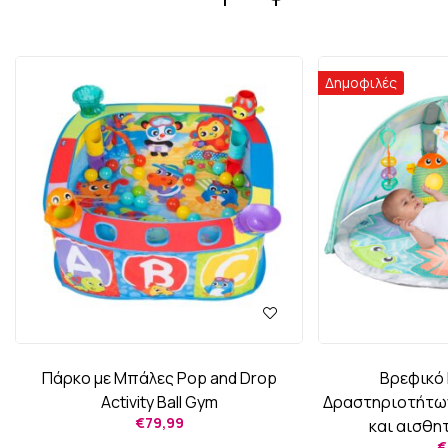
Δημοφιλές
Πάρκο με Μπάλες Pop and Drop
Βρεφικό
Activity Ball Gym
Δραστηριοτήτων
€
79,99
και αισθη
€