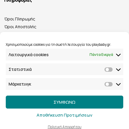
Πληροφορίες
Όροι Πληρωμής
Όροι Αποστολής
Πολιτική Επιστροφών
Όροι & Προϋποθέσεις
Χρησιμοποιούμε cookies για τη σωστή λειτουργία του playbaby.gr.
Λειτουργικά cookies
Πάντα Ενεργά
Στατιστικά
Playbaby.gr © 2023 Με την επιφύλαξη παντός δικαιώματος.
Μάρκετινγκ
Powered by
Velox Digital
.
ΣΥΜΦΩΝΩ
Αποθήκευση Προτιμήσεων
1
Πολιτική Cookies
Πολιτική Απορρήτου