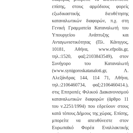
επίσης, στους αρμόδιους φορείς
εξωδικαστικής διευθέτησης
καταναλωτικών διαφορών, π.χ. στη
Γενική Γραμματεία Καταναλωτή του
Υπουργείου Ανάπτυξης και
Ανταγωνιστικότητας (Πλ. Κάνιγγος,
10181, Αθήνα, www.efpolis.gr,
τηλ.:1520, φαξ:2103843549), στον
Συνήγορο του Καταναλωτή
(www.synigoroskatanaloti.gr, Λ.
Αλεξάνδρας 144, 114 71, Αθήνα,
τηλ.:2106460734, φαξ:2106460414.),
στις Επιτροπές Φιλικού Διακανονισμού
καταναλωτικών διαφορών (άρθρο 11
του ν.2251/1994) που εδρεύουν στους
κατά τόπους Δήμους της χώρας. Επίσης,
μπορείτε να απευθύνεστε στον
Ευρωπαϊκό Φορέα Εναλλακτικής