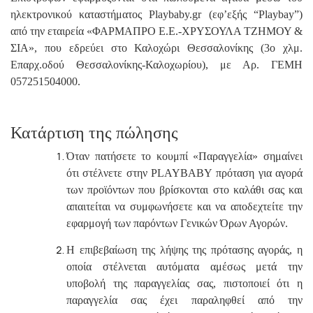
ηλεκτρονικού καταστήματος Playbaby.gr (εφ’εξής “
Playbay
”)
από την εταιρεία «ΦΑΡΜΑΠΡΟ Ε.Ε.-ΧΡΥΣΟΥΛΑ ΤΖΗΜΟΥ &
ΣΙΑ», που εδρεύει στο Καλοχώρι Θεσσαλονίκης (3ο χλμ.
Επαρχ.οδού Θεσσαλονίκης-Καλοχωρίου), με Αρ. ΓΕΜΗ
057251504000.
Κατάρτιση της πώλησης
Όταν πατήσετε το κουμπί «Παραγγελία» σημαίνει
ότι στέλνετε στην
PLAYBABY
πρόταση για αγορά
των προϊόντων που βρίσκονται στο καλάθι σας και
απαιτείται να συμφωνήσετε και να αποδεχτείτε την
εφαρμογή των παρόντων Γενικών Όρων Αγορών.
Η επιβεβαίωση της λήψης της πρότασης αγοράς, η
οποία στέλνεται αυτόματα αμέσως μετά την
υποβολή της παραγγελίας σας, πιστοποιεί ότι η
παραγγελία σας έχει παραληφθεί από την